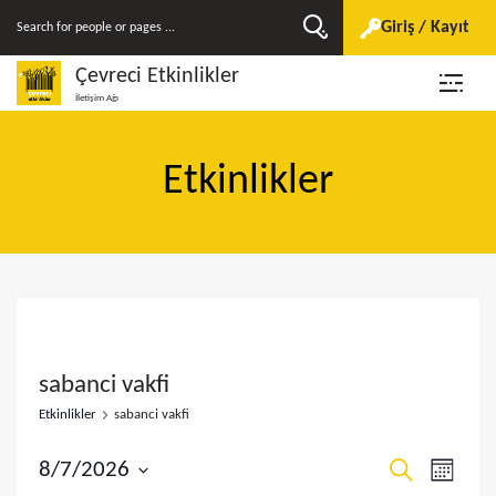
Giriş / Kayıt
Çevreci Etkinlikler
İletişim Ağı
Etkinlikler
sabanci vakfi
Etkinlikler
sabanci vakfi
E
E
8/7/2026
A
A
r