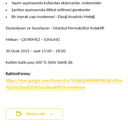
Yapım aşamasında kullanılan ekipmanlar, malzemeler
Şantiye aşamasında dikkat edilmesi gerekenler
Bir toprak yapı incelemesi : Elazığ Anadolu Meleği
Düzenleyen ve Tasarlayan – İstanbul Permakültür Kolektifi
Mekan – ÇEVRİMİÇİ – (ONLINE)
30 Ocak 2022 – saat 15:00 – 18:00
Katılım katkı payı 300 TL (KDV dahil) dir.
KatılımFormu:
https://docs.google.com/forms/d/e/1FAIpQLSdHURlPNc9gGy0SmlZc
9ZuJ5AZ0ncEQ5YnGesZSysdFBYYA/viewform
Takvime ekle